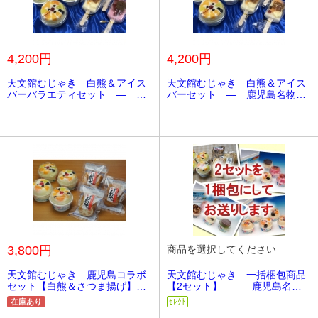
4,200円
4,200円
天文館むじゃき 白熊＆アイス
天文館むじゃき 白熊＆アイス
バーバラエティセット ― 鹿
バーセット ― 鹿児島名物
児島名物 白くま《かき氷》
白くま《かき氷》
3,800円
商品を選択してください
天文館むじゃき 鹿児島コラボ
天文館むじゃき 一括梱包商品
セット【白熊＆さつま揚げ】
【2セット】 ― 鹿児島名
― 鹿児島名物 白くま《かき
物 白くま《かき氷》
在庫あり
ｾﾚｸﾄ
氷》