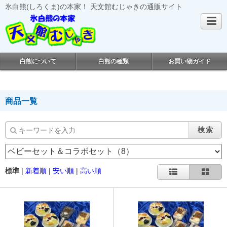
氷白熊(しろくま)の本家！ 天文館むじゃきの通販サイト
白熊について
白熊の種類
お買い物ガイド
商品一覧
検索
標準
|
新着順
|
安い順
|
高い順