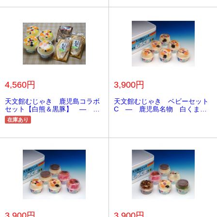
4,560円
3,900円
天文館むじゃき 鹿児島コラボ
天文館むじゃき ベビーセット
セット【白熊＆黒豚】 ― 鹿
C ― 鹿児島名物 白くま
児島名物 白くま《かき氷》
《かき氷》
在庫あり
3,900円
3,900円