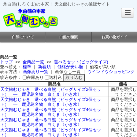
氷白熊(しろくま)の本家！ 天文館むじゃきの通販サイト
白熊について
白熊の種類
お買い物ガイド
商品一覧
トップ
>>
全商品一覧
>>
選べるセット(ビッグサイズ)
並べ替え：
標準
｜
新着順
｜
価格が安い順
｜
価格が高い順
表示方法：
画像あり一覧
｜
画像なし一覧
｜
ウインドウショッピング
絞込条件：
在庫あり
送料込
商品名
価格
天文館むじゃき 選べる白熊（ビッグサイズ2個セッ
商品を選択し
ト） ― 鹿児島名物 白くま《かき氷》
てください
天文館むじゃき 選べる白熊（ビッグサイズ3個セッ
商品を選択し
ト） ― 鹿児島名物 白くま《かき氷》
てください
天文館むじゃき 選べる白熊（ビッグサイズ4個セッ
商品を選択し
ト） ― 鹿児島名物 白くま《かき氷》
てください
天文館むじゃき 選べる白熊（ビッグサイズ5個セッ
商品を選択し
ト） ― 鹿児島名物 白くま《かき氷》
てください
天文館むじゃき 選べる白熊（ビッグサイズ6個セッ
商品を選択し
ト） ― 鹿児島名物 白くま《かき氷》
てください