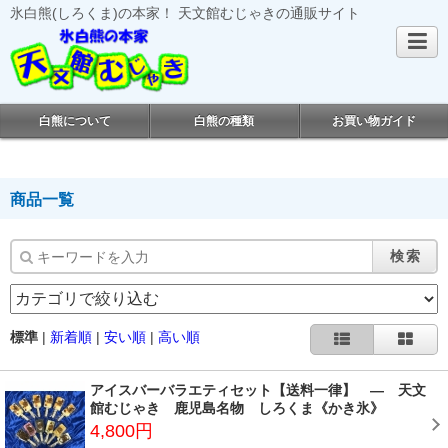
氷白熊(しろくま)の本家！ 天文館むじゃきの通販サイト
白熊について
白熊の種類
お買い物ガイド
商品一覧
検索
標準
|
新着順
|
安い順
|
高い順
アイスバーバラエティセット【送料一律】 ― 天文
館むじゃき 鹿児島名物 しろくま《かき氷》
4,800円