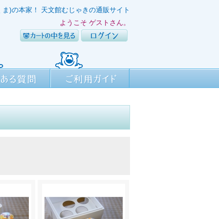
くま)の本家！ 天文館むじゃきの通販サイト
ようこそ ゲストさん。
カートの中を見る
ログイン
質問
ご利用ガイド