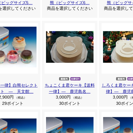
（ビッグサイズ5…
熊（ビッグサイズ6…
熊（ビッグサ
を選択してください
商品を選択してください
商品を選択して
料一律】白熊セレクト
ちょこくま君ケーキ【送料
しろくま君ケー
ット ― 天文館…
一律】― 鹿児島名…
律】― 鹿児
2,900円
3,000円
3,000円
（税込）
（税込）
（
29ポイント
30ポイント
30ポイ