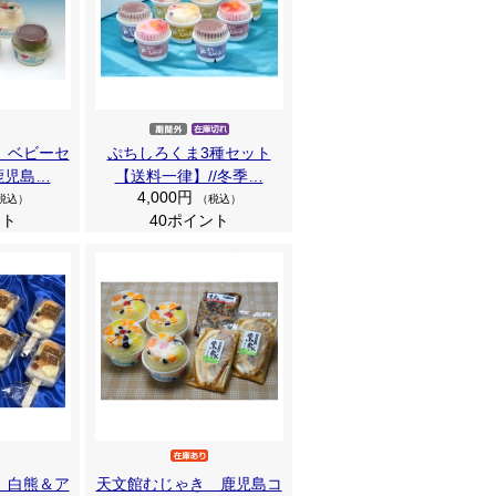
 ベビーセ
ぷちしろくま3種セット
鹿児島…
【送料一律】//冬季…
4,000円
税込）
（税込）
ント
40ポイント
 白熊＆ア
天文館むじゃき 鹿児島コ