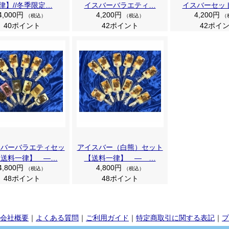
律】//冬季限定…
イスバーバラエティ…
イスバーセッ
4,000円
4,200円
4,200円
（税込）
（税込）
（
40ポイント
42ポイント
42ポイ
スバーバラエティセッ
アイスバー（白熊）セット
【送料一律】 ―…
【送料一律】 ― …
4,800円
4,800円
（税込）
（税込）
48ポイント
48ポイント
会社概要
｜
よくある質問
｜
ご利用ガイド
｜
特定商取引に関する表記
｜
プ