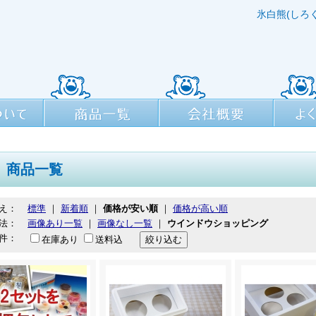
氷白熊(しろ
商品一覧
会社概要
よくある
商品一覧
え：
標準
｜
新着順
｜
価格が安い順
｜
価格が高い順
法：
画像あり一覧
｜
画像なし一覧
｜
ウインドウショッピング
件：
在庫あり
送料込