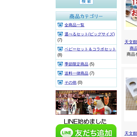
商品カテゴリ
全商品一覧
選べるセット(ビッグサイズ)
(7)
天文
商
ベビーセット＆コラボセット
商品
(8)
季節限定商品
(5)
送料一律商品
(7)
その他
(0)
天文館むじゃき本店HPはこち
ら
天文