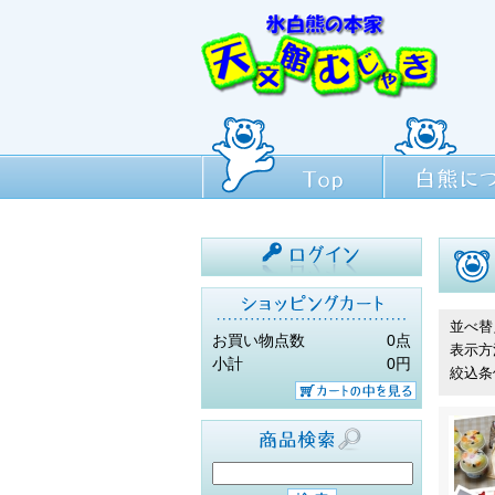
Top
白熊について
ログイン
並べ替
お買い物点数
0点
表示方
小計
0円
絞込条
カートの中を見
る
商品検索