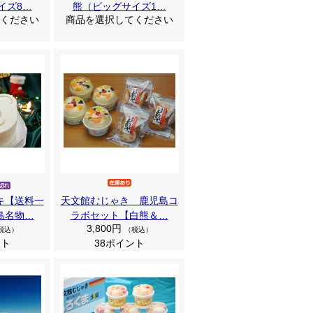
イズ8…
熊（ビッグサイズ1…
ください
商品を選択してください
キ【送料一
天文館むじゃき 鹿児島コ
島名物…
ラボセット【白熊＆…
3,800円
税込）
（税込）
ント
38ポイント