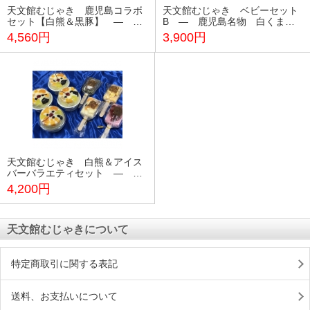
天文館むじゃき 鹿児島コラボ
天文館むじゃき ベビーセット
セット【白熊＆黒豚】 ― 鹿
B ― 鹿児島名物 白くま
児島名物 白くま《かき氷》
《かき氷》
4,560円
3,900円
天文館むじゃき 白熊＆アイス
バーバラエティセット ― 鹿
児島名物 白くま《かき氷》
4,200円
天文館むじゃきについて
特定商取引に関する表記
送料、お支払いについて