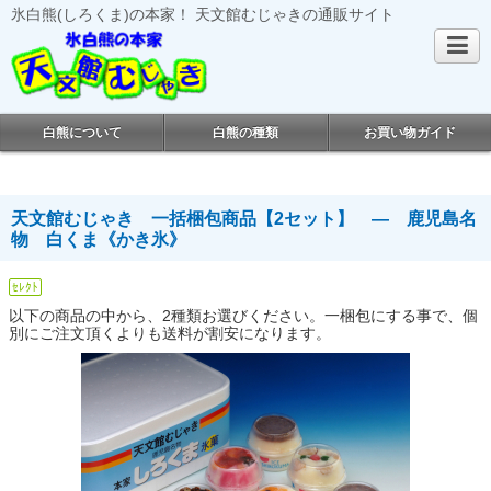
氷白熊(しろくま)の本家！ 天文館むじゃきの通販サイト
白熊について
白熊の種類
お買い物ガイド
天文館むじゃき 一括梱包商品【2セット】 ― 鹿児島名
物 白くま《かき氷》
ｾﾚｸﾄ
以下の商品の中から、2種類お選びください。一梱包にする事で、個
別にご注文頂くよりも送料が割安になります。