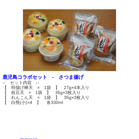
鹿児島コラボセット - さつま揚げ
-- セット内容 --
【 特揚げ棒天 × 1袋 】 27g×4本入り
【 枝豆天 × 1袋 】 35g×3枚入り
【 れんこん天 × 1袋 】 35g×3枚入り
【 白熊(小)×4 】 各330ml