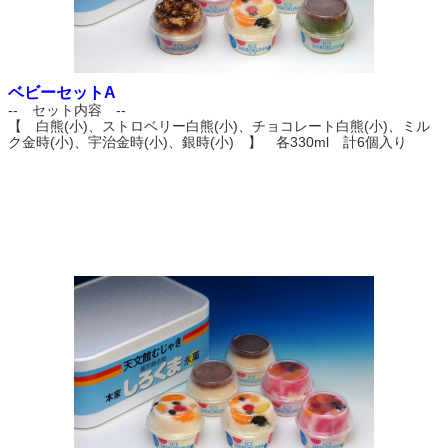
ベビーセットA
-- セット内容 --
【 白熊(小)、ストロベリー白熊(小)、チョコレート白熊(小)、ミル
ク金時(小)、宇治金時(小)、銀時(小) 】 各330ml 計6個入り