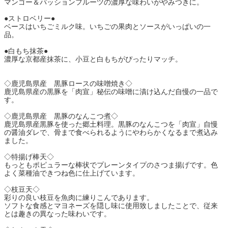
マンゴー＆パッションフルーツの濃厚な味わいがやみつきに。
●ストロベリー●
ベースはいちごミルク味。いちごの果肉とソースがいっぱいの一
品。
●白もち抹茶●
濃厚な京都産抹茶に、小豆と白もちがぴったりマッチ。
◇鹿児島県産 黒豚ロースの味噌焼き◇
鹿児島県産の黒豚を「肉宣」秘伝の味噌に漬け込んだ自慢の一品で
す。
◇鹿児島県産 黒豚のなんこつ煮◇
鹿児
島県産黒豚を使った郷土料理。黒豚のなんこつを「肉宣」自慢
の醤油ダレで、骨まで食べられるようにやわらかくなるまで煮込み
ました。
◇特揚げ棒天◇
もっともポピュラーな棒状でプレーンタイプのさつま揚げです。
色
よく菜種油できつね色に仕上げています。
◇枝豆天◇
彩りの良
い枝豆を魚肉に練りこんであります。
ソフトな食感とマヨネーズを隠し味に使用致しましたことで、従来
とは趣きの異なった味わいです。