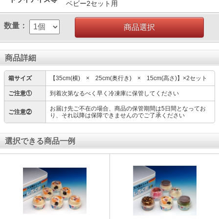
ベビー2セット用
数量：
商品選択
商品詳細
箱サイズ
【35cm(横) × 25cm(奥行き) × 15cm(高さ)】×2セット
ご注意①
到着次第なるべく早く冷凍庫に保管してください
お届け先ご不在の場合、商品の保管期間は5日間となってお
ご注意②
り、それ以降は保障できませんのでご了承ください
選択できる商品一例