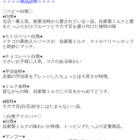
＝＝＝＝商品説明＝＝＝＝
◇ベビー白熊◇
●白熊●
当店一番人気。創業当時から愛されている一品。自家製ミルクと蜜
をたっぷりかけフルーツと十六寸豆を盛り付けた独特の味
●ストロベリー白熊●
イチゴの果肉入りソースが、自家製ミルク、ストロベリーシロップ
と絶妙にマッチ。
●チョコレート白熊●
小さいお子様に人気。コクのある味わい
●宇治金時●
京都の宇治茶をアレンジしたちょっとほろ苦さが特徴。
●ミルク金時●
昔ながらの味。自家製ミルクに小豆をからめてどうぞ。
●銀時●
十六寸豆(白豆)好きにはたまらない一品。
◇白熊アイスバー◇
●白熊●
自家製ミルクの味わいが特徴。トッピングたっぷり定番商品。
●マンゴー●