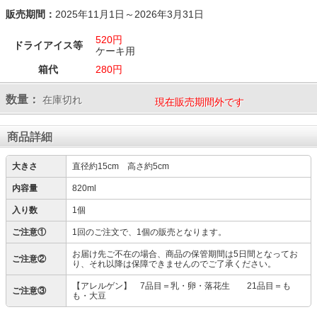
販売期間：
2025年11月1日～2026年3月31日
520円
ドライアイス等
ケーキ用
箱代
280円
数量：
在庫切れ
現在販売期間外です
商品詳細
大きさ
直径約15cm 高さ約5cm
内容量
820ml
入り数
1個
ご注意①
1回のご注文で、1個の販売となります。
お届け先ご不在の場合、商品の保管期間は5日間となってお
ご注意②
り、それ以降は保障できませんのでご了承ください。
【アレルゲン】 7品目＝乳・卵・落花生 21品目＝も
ご注意③
も・大豆