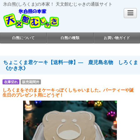
氷白熊(しろくま)の本家！ 天文館むじゃきの通販サイト
白熊について
白熊の種類
お買い物ガイド
ちょこくま君ケーキ【送料一律】― 鹿児島名物 しろくま
《かき氷》
在庫切れ
販売期間外
しろくまをそのままケーキっぽくしちゃいました。パーティーや誕
生日のプレゼント用にどうぞ！