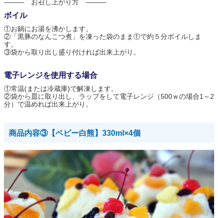
――― お召し上がり方 ―――
ボイル
①お鍋にお湯を沸かします。
②「黒豚のなんこつ煮」を凍った袋のまま①で約５分ボイルしま
す。
③袋から取り出し盛り付ければ出来上がり。
電子レンジを使用する場合
①常温(または冷蔵庫)で解凍します。
②袋から皿に取り出し、ラップをして電子レンジ（500ｗの場合1～2
分）で温めれば出来上がり。
商品内容③【ベビー白熊】330ml×4個