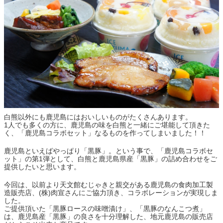
白熊以外にも鹿児島にはおいしいものがたくさんあります。
1人でも多くの方に、鹿児島の味を白熊と一緒にご堪能して頂きた
く、「鹿児島コラボセット」なるものを作ってしまいました！！
鹿児島といえばやっぱり「黒豚」。という事で、「鹿児島コラボセ
ット」の第1弾として、白熊と鹿児島県産「黒豚」の詰め合わせをご
提供したいと思います。
今回は、以前より天文館むじゃきと親交がある鹿児島の食肉加工製
造販売店、(株)肉宣さんにご協力頂き、コラボレーションが実現しま
した。
ご提供頂いた「黒豚ロースの味噌漬け」、「黒豚のなんこつ煮」
は、鹿児島産「黒豚」の良さを十分理解した、地元鹿児島の販売店