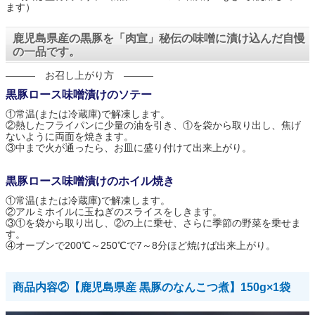
ます）
鹿児島県産の黒豚を「肉宣」秘伝の味噌に漬け込んだ自慢
の一品です。
――― お召し上がり方 ―――
黒豚ロース味噌漬けのソテー
①常温(または冷蔵庫)で解凍します。
②熱したフライパンに少量の油を引き、①を袋から取り出し、焦げ
ないように両面を焼きます。
③中まで火が通ったら、お皿に盛り付けて出来上がり。
黒豚ロース味噌漬けのホイル焼き
①常温(または冷蔵庫)で解凍します。
②アルミホイルに玉ねぎのスライスをしきます。
③①を袋から取り出し、②の上に乗せ、さらに季節の野菜を乗せま
す。
④オーブンで200℃～250℃で7～8分ほど焼けば出来上がり。
商品内容②【鹿児島県産 黒豚のなんこつ煮】150g×1袋