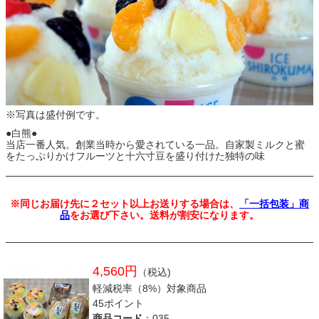
※写真は盛付例です。
●白熊●
当店一番人気。創業当時から愛されている一品。自家製ミルクと蜜
をたっぷりかけフルーツと十六寸豆を盛り付けた独特の味
※同じお届け先に２セット以上お送りする場合は、
「一括包装」商
品
をお選び下さい。送料が割安になります。
4,560円
（税込)
軽減税率（8%）対象商品
45ポイント
商品コード
：035