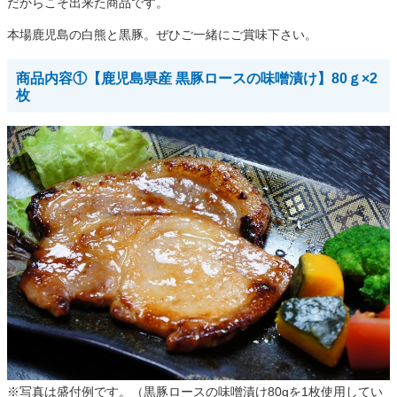
だからこそ出来た商品です。
本場鹿児島の白熊と黒豚。ぜひご一緒にご賞味下さい。
商品内容①【鹿児島県産 黒豚ロースの味噌漬け】80ｇ×2
枚
※写真は盛付例です。（黒豚ロースの味噌漬け80gを1枚使用してい