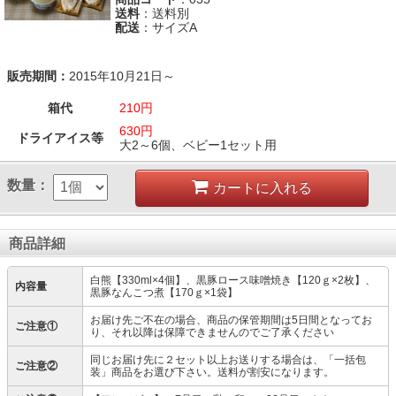
送料
：送料別
配送
：サイズA
販売期間：
2015年10月21日～
箱代
210円
630円
ドライアイス等
大2～6個、ベビー1セット用
数量：
カートに入れる
商品詳細
白熊【330ml×4個】、黒豚ロース味噌焼き【120ｇ×2枚】、
内容量
黒豚なんこつ煮【170ｇ×1袋】
お届け先ご不在の場合、商品の保管期間は5日間となってお
ご注意①
り、それ以降は保障できませんのでご了承ください
同じお届け先に２セット以上お送りする場合は、「一括包
ご注意②
装」商品をお選び下さい。送料が割安になります。