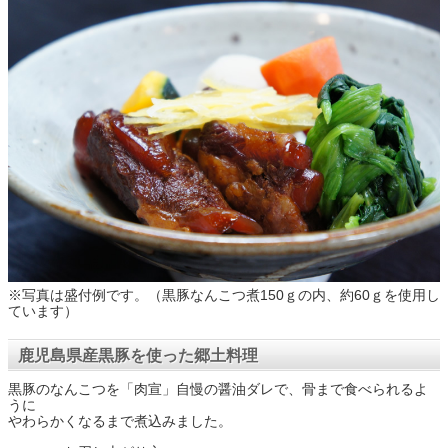
※写真は盛付例です。（黒豚なんこつ煮150ｇの内、約60ｇを使用し
ています）
鹿児島県産黒豚を使った郷土料理
黒豚のなんこつを「肉宣」自慢の醤油ダレで、骨まで食べられるよ
うに
やわらかくなるまで煮込みました。