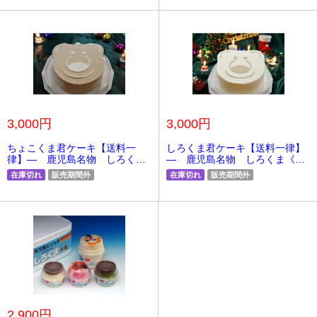
3,000円
3,000円
ちょこくま君ケーキ【送料一
しろくま君ケーキ【送料一律】
律】― 鹿児島名物 しろくま
― 鹿児島名物 しろくま《か
《かき氷》
き氷》
在庫切れ
販売期間外
在庫切れ
販売期間外
2,900円