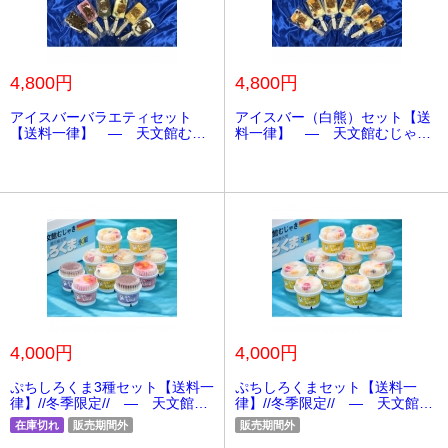
4,800円
4,800円
アイスバーバラエティセット
アイスバー（白熊）セット【送
【送料一律】 ― 天文館むじ
料一律】 ― 天文館むじゃ
ゃき 鹿児島名物 しろくま
き 鹿児島名物 しろくま《か
《かき氷》
き氷》
4,000円
4,000円
ぷちしろくま3種セット【送料一
ぷちしろくまセット【送料一
律】//冬季限定// ― 天文館む
律】//冬季限定// ― 天文館む
じゃき 鹿児島名物 しろくま
じゃき 鹿児島名物 しろくま
在庫切れ
販売期間外
販売期間外
《かき氷》
《かき氷》