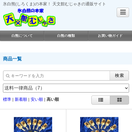
氷白熊(しろくま)の本家！ 天文館むじゃきの通販サイト
白熊について
白熊の種類
お買い物ガイド
商品一覧
検索
標準
|
新着順
|
安い順
|
高い順