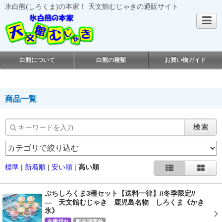
氷白熊(しろくま)の本家！ 天文館むじゃきの通販サイト
白熊について
白熊の種類
お買い物ガイド
商品一覧
検索
標準
|
新着順
|
安い順
|
高い順
ぷちしろくま3種セット【送料一律】//冬季限定//
― 天文館むじゃき 鹿児島名物 しろくま《かき
氷》
在庫切れ
販売期間外