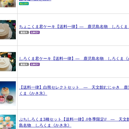
ちょこくま君ケーキ【送料一律】― 鹿児島名物 しろくま
しろくま君ケーキ【送料一律】― 鹿児島名物 しろくま《
【送料一律】白熊セレクトセット ― 天文館むじゃき 鹿
くま《かき氷》
ぷちしろくま3種セット【送料一律】//冬季限定// ― 天
島名物 しろくま《かき氷》