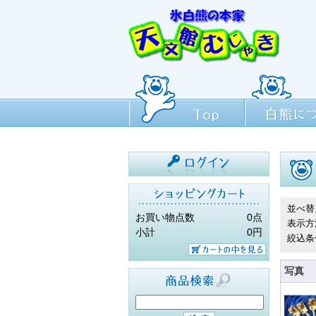
Top
白熊について
ログイン
並べ替
お買い物点数
0点
表示方
小計
0円
絞込条
カートの中を見
写真
る
商品検索