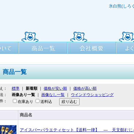
氷白熊(しろ
商品一覧
会社概要
よくある
商品一覧
え：
標準
｜
新着順
｜
価格が安い順
｜
価格が高い順
法：
画像あり一覧
｜
画像なし一覧
｜
ウインドウショッピング
件：
在庫あり
送料込
商品名
アイスバーバラエティセット【送料一律】 ― 天文館むじ