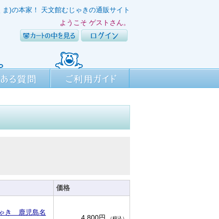
くま)の本家！ 天文館むじゃきの通販サイト
ようこそ ゲストさん。
カートの中を見る
ログイン
質問
ご利用ガイド
価格
ゃき 鹿児島名
4,800円
（税込）