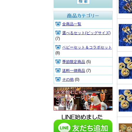
商品カテゴリ
全商品一覧
選べるセット(ビッグサイズ)
(7)
ベビーセット＆コラボセット
(8)
季節限定商品
(5)
送料一律商品
(7)
その他
(0)
天文館むじゃき本店HPはこち
ら