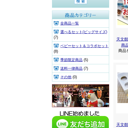
商品カテゴリ
全商品一覧
選べるセット(ビッグサイズ)
(7)
天文
商
ベビーセット＆コラボセット
商品
(8)
季節限定商品
(5)
送料一律商品
(7)
その他
(0)
天文館むじゃき本店HPはこち
ら
天文