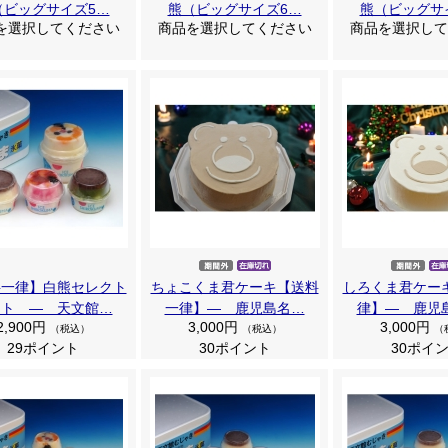
（ビッグサイズ5…
熊（ビッグサイズ6…
熊（ビッグサ
を選択してください
商品を選択してください
商品を選択して
料一律】白熊セレクト
ちょこくま君ケーキ【送料
しろくま君ケー
ット ― 天文館…
一律】― 鹿児島名…
律】― 鹿児
2,900円
3,000円
3,000円
（税込）
（税込）
（
29ポイント
30ポイント
30ポイ