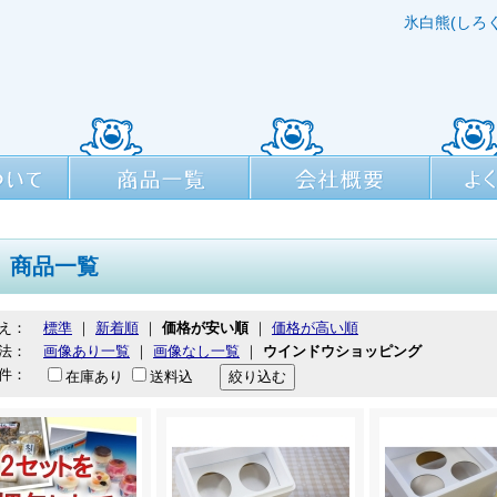
氷白熊(しろ
商品一覧
会社概要
よくある
商品一覧
え：
標準
｜
新着順
｜
価格が安い順
｜
価格が高い順
法：
画像あり一覧
｜
画像なし一覧
｜
ウインドウショッピング
件：
在庫あり
送料込