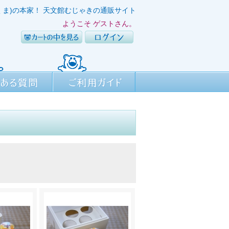
くま)の本家！ 天文館むじゃきの通販サイト
ようこそ ゲストさん。
カートの中を見る
ログイン
質問
ご利用ガイド