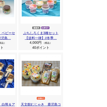
 ベビーセ
ぷちしろくま3種セット
鹿児島…
【送料一律】//冬季…
4,000円
税込）
（税込）
ント
40ポイント
 白熊＆ア
天文館むじゃき 鹿児島コ