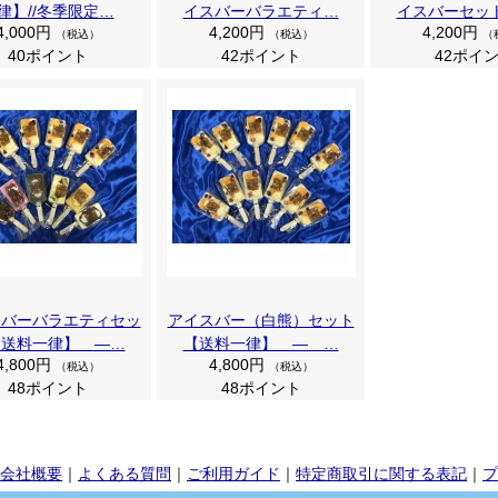
律】//冬季限定…
イスバーバラエティ…
イスバーセッ
4,000円
4,200円
4,200円
（税込）
（税込）
（
40ポイント
42ポイント
42ポイ
スバーバラエティセッ
アイスバー（白熊）セット
【送料一律】 ―…
【送料一律】 ― …
4,800円
4,800円
（税込）
（税込）
48ポイント
48ポイント
会社概要
｜
よくある質問
｜
ご利用ガイド
｜
特定商取引に関する表記
｜
プ