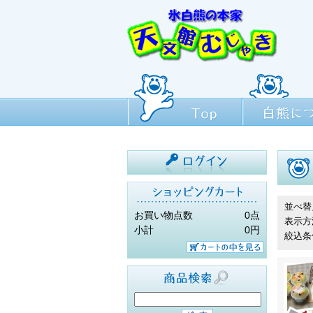
Top
白熊について
ログイン
並べ替
お買い物点数
0点
表示方
小計
0円
絞込条
カートの中を見
る
商品検索