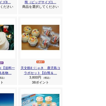
イズ8…
熊（ビッグサイズ1…
ください
商品を選択してください
キ【送料一
天文館むじゃき 鹿児島コ
島名物…
ラボセット【白熊＆…
3,800円
税込）
（税込）
ント
38ポイント