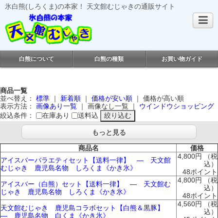
氷白熊(しろくま)の本家！ 天文館むじゃきの通販サイト
白熊について
白熊の種類
お買い物ガイド
商品一覧
並べ替え：
標準
｜
新着順
｜
価格が安い順
｜
価格が高い順
表示方法：
画像あり一覧
｜
画像なし一覧
｜
ウインドウショッピング
絞込条件：
在庫あり
送料込
もっと見る
商品名
価格
4,800円
（税
アイスバーバラエティセット【送料一律】 ― 天文館
込）
むじゃき 鹿児島名物 しろくま《かき氷》
48ポイント
4,800円
（税
アイスバー（白熊）セット【送料一律】 ― 天文館む
込）
じゃき 鹿児島名物 しろくま《かき氷》
48ポイント
4,560円
（税
天文館むじゃき 鹿児島コラボセット【白熊＆黒豚】
込）
― 鹿児島名物 白くま《かき氷》